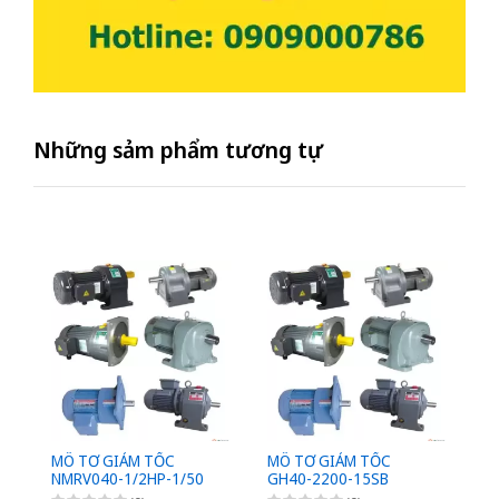
Những sảm phẩm tương tự
MÔ TƠ GIẢM TỐC
MÔ TƠ GIẢM TỐC
M
NMRV040-1/2HP-1/50
GH40-2200-15SB
G