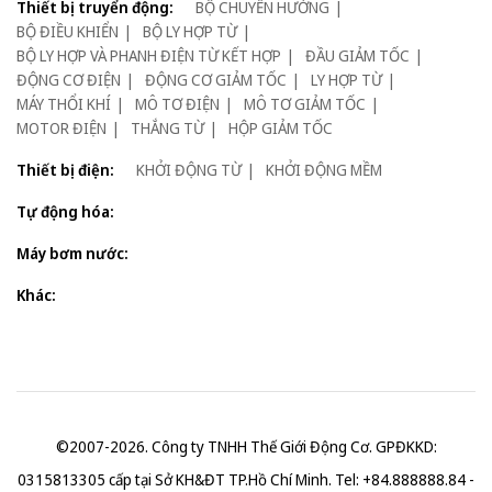
Thiết bị truyển động:
BỘ CHUYỂN HƯỚNG
BỘ ĐIỀU KHIỂN
BỘ LY HỢP TỪ
BỘ LY HỢP VÀ PHANH ĐIỆN TỪ KẾT HỢP
ĐẦU GIẢM TỐC
ĐỘNG CƠ ĐIỆN
ĐỘNG CƠ GIẢM TỐC
LY HỢP TỪ
MÁY THỔI KHÍ
MÔ TƠ ĐIỆN
MÔ TƠ GIẢM TỐC
MOTOR ĐIỆN
THẮNG TỪ
HỘP GIẢM TỐC
Thiết bị điện:
KHỞI ĐỘNG TỪ
KHỞI ĐỘNG MỀM
Tự động hóa:
Máy bơm nước:
Khác:
©2007-2026. Công ty TNHH Thế Giới Động Cơ. GPĐKKD:
0315813305 cấp tại Sở KH&ĐT TP.Hồ Chí Minh. Tel: +84.888888.84 -