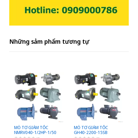
Những sảm phẩm tương tự
MÔ TƠ GIẢM TỐC
MÔ TƠ GIẢM TỐC
M
NMRV040-1/2HP-1/50
GH40-2200-15SB
G