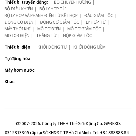
Thiết bị truyển động:
BỘ CHUYỂN HƯỚNG
BỘ ĐIỀU KHIỂN
BỘ LY HỢP TỪ
BỘ LY HỢP VÀ PHANH ĐIỆN TỪ KẾT HỢP
ĐẦU GIẢM TỐC
ĐỘNG CƠ ĐIỆN
ĐỘNG CƠ GIẢM TỐC
LY HỢP TỪ
MÁY THỔI KHÍ
MÔ TƠ ĐIỆN
MÔ TƠ GIẢM TỐC
MOTOR ĐIỆN
THẮNG TỪ
HỘP GIẢM TỐC
Thiết bị điện:
KHỞI ĐỘNG TỪ
KHỞI ĐỘNG MỀM
Tự động hóa:
Máy bơm nước:
Khác:
©2007-2026. Công ty TNHH Thế Giới Động Cơ. GPĐKKD:
0315813305 cấp tại Sở KH&ĐT TP.Hồ Chí Minh. Tel: +84.888888.84 -