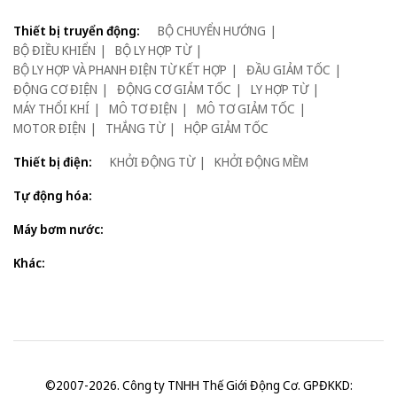
Thiết bị truyển động:
BỘ CHUYỂN HƯỚNG
BỘ ĐIỀU KHIỂN
BỘ LY HỢP TỪ
BỘ LY HỢP VÀ PHANH ĐIỆN TỪ KẾT HỢP
ĐẦU GIẢM TỐC
ĐỘNG CƠ ĐIỆN
ĐỘNG CƠ GIẢM TỐC
LY HỢP TỪ
MÁY THỔI KHÍ
MÔ TƠ ĐIỆN
MÔ TƠ GIẢM TỐC
MOTOR ĐIỆN
THẮNG TỪ
HỘP GIẢM TỐC
Thiết bị điện:
KHỞI ĐỘNG TỪ
KHỞI ĐỘNG MỀM
Tự động hóa:
Máy bơm nước:
Khác:
©2007-2026. Công ty TNHH Thế Giới Động Cơ. GPĐKKD: