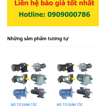
Những sảm phẩm tương tự
MÔ TƠ GIẢM TỐC
MÔ TƠ GIẢM TỐC
M