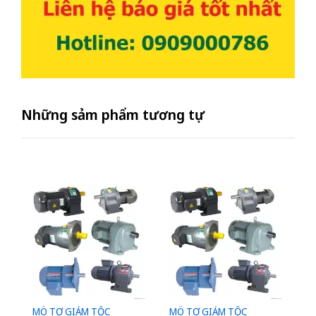
Những sảm phẩm tương tự
MÔ TƠ GIẢM TỐC
MÔ TƠ GIẢM TỐC
M