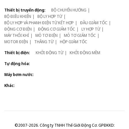
Thiết bị truyển động:
BỘ CHUYỂN HƯỚNG
BỘ ĐIỀU KHIỂN
BỘ LY HỢP TỪ
BỘ LY HỢP VÀ PHANH ĐIỆN TỪ KẾT HỢP
ĐẦU GIẢM TỐC
ĐỘNG CƠ ĐIỆN
ĐỘNG CƠ GIẢM TỐC
LY HỢP TỪ
MÁY THỔI KHÍ
MÔ TƠ ĐIỆN
MÔ TƠ GIẢM TỐC
MOTOR ĐIỆN
THẮNG TỪ
HỘP GIẢM TỐC
Thiết bị điện:
KHỞI ĐỘNG TỪ
KHỞI ĐỘNG MỀM
Tự động hóa:
Máy bơm nước:
Khác:
©2007-2026. Công ty TNHH Thế Giới Động Cơ. GPĐKKD: