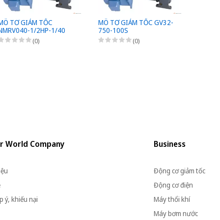
MÔ TƠ GIẢM TỐC
MÔ TƠ GIẢM TỐC GV32-
MÔ TƠ
NMRV040-1/2HP-1/40
750-100S
1500-
(0)
(0)
r World Company
Business
iệu
Động cơ giảm tốc
ệ
Động cơ điện
 ý, khiếu nại
Máy thổi khí
Máy bơm nước