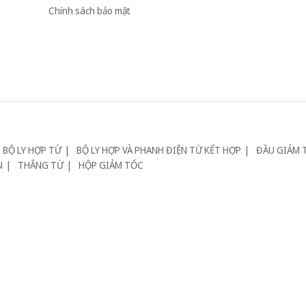
Chính sách bảo mật
BỘ LY HỢP TỪ
BỘ LY HỢP VÀ PHANH ĐIỆN TỪ KẾT HỢP
ĐẦU GIẢM 
N
THẮNG TỪ
HỘP GIẢM TỐC