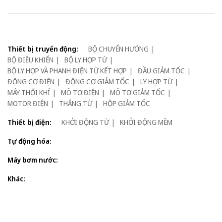
Thiết bị truyển động:
BỘ CHUYỂN HƯỚNG
BỘ ĐIỀU KHIỂN
BỘ LY HỢP TỪ
BỘ LY HỢP VÀ PHANH ĐIỆN TỪ KẾT HỢP
ĐẦU GIẢM TỐC
ĐỘNG CƠ ĐIỆN
ĐỘNG CƠ GIẢM TỐC
LY HỢP TỪ
MÁY THỔI KHÍ
MÔ TƠ ĐIỆN
MÔ TƠ GIẢM TỐC
MOTOR ĐIỆN
THẮNG TỪ
HỘP GIẢM TỐC
Thiết bị điện:
KHỞI ĐỘNG TỪ
KHỞI ĐỘNG MỀM
Tự động hóa:
Máy bơm nước:
Khác: