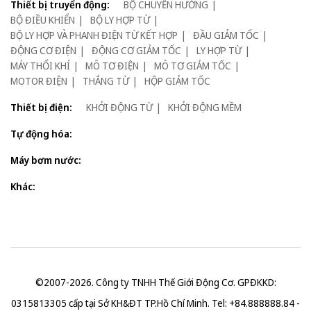
Thiết bị truyển động:
BỘ CHUYỂN HƯỚNG
BỘ ĐIỀU KHIỂN
BỘ LY HỢP TỪ
BỘ LY HỢP VÀ PHANH ĐIỆN TỪ KẾT HỢP
ĐẦU GIẢM TỐC
ĐỘNG CƠ ĐIỆN
ĐỘNG CƠ GIẢM TỐC
LY HỢP TỪ
MÁY THỔI KHÍ
MÔ TƠ ĐIỆN
MÔ TƠ GIẢM TỐC
MOTOR ĐIỆN
THẮNG TỪ
HỘP GIẢM TỐC
Thiết bị điện:
KHỞI ĐỘNG TỪ
KHỞI ĐỘNG MỀM
Tự động hóa:
Máy bơm nước:
Khác:
©2007-2026. Công ty TNHH Thế Giới Động Cơ. GPĐKKD:
0315813305 cấp tại Sở KH&ĐT TP.Hồ Chí Minh. Tel: +84.888888.84 -