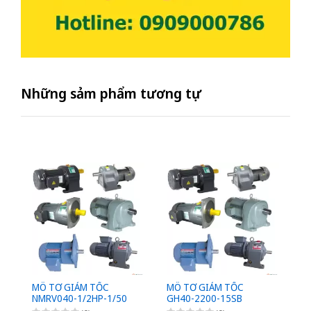
Những sảm phẩm tương tự
MÔ TƠ GIẢM TỐC
MÔ TƠ GIẢM TỐC
M
NMRV040-1/2HP-1/50
GH40-2200-15SB
G