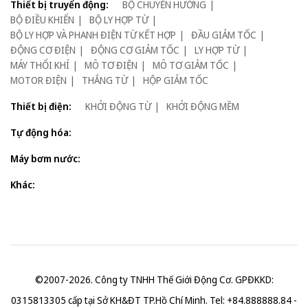
Thiết bị truyển động:
BỘ CHUYỂN HƯỚNG
BỘ ĐIỀU KHIỂN
BỘ LY HỢP TỪ
BỘ LY HỢP VÀ PHANH ĐIỆN TỪ KẾT HỢP
ĐẦU GIẢM TỐC
ĐỘNG CƠ ĐIỆN
ĐỘNG CƠ GIẢM TỐC
LY HỢP TỪ
MÁY THỔI KHÍ
MÔ TƠ ĐIỆN
MÔ TƠ GIẢM TỐC
MOTOR ĐIỆN
THẮNG TỪ
HỘP GIẢM TỐC
Thiết bị điện:
KHỞI ĐỘNG TỪ
KHỞI ĐỘNG MỀM
Tự động hóa:
Máy bơm nước:
Khác:
©2007-2026. Công ty TNHH Thế Giới Động Cơ. GPĐKKD:
0315813305 cấp tại Sở KH&ĐT TP.Hồ Chí Minh. Tel: +84.888888.84 -