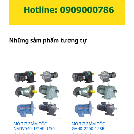
Những sảm phẩm tương tự
MÔ TƠ GIẢM TỐC
MÔ TƠ GIẢM TỐC
M
NMRV040-1/2HP-1/50
GH40-2200-15SB
G