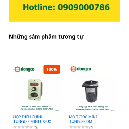
Những sảm phẩm tương tự
100%
HỘP ĐIỀU CHỈNH
MÔ TƠ DC MINI
M
TUNGLEE MINI US-UX
TUNGLEE DM
D
(0)
(0)