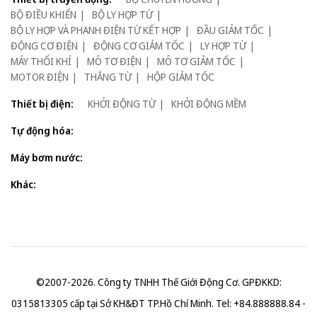
BỘ ĐIỀU KHIỂN
BỘ LY HỢP TỪ
BỘ LY HỢP VÀ PHANH ĐIỆN TỪ KẾT HỢP
ĐẦU GIẢM TỐC
ĐỘNG CƠ ĐIỆN
ĐỘNG CƠ GIẢM TỐC
LY HỢP TỪ
MÁY THỔI KHÍ
MÔ TƠ ĐIỆN
MÔ TƠ GIẢM TỐC
MOTOR ĐIỆN
THẮNG TỪ
HỘP GIẢM TỐC
Thiết bị điện:
KHỞI ĐỘNG TỪ
KHỞI ĐỘNG MỀM
Tự động hóa:
Máy bơm nước:
Khác:
©2007-2026. Công ty TNHH Thế Giới Động Cơ. GPĐKKD:
0315813305 cấp tại Sở KH&ĐT TP.Hồ Chí Minh. Tel: +84.888888.84 -