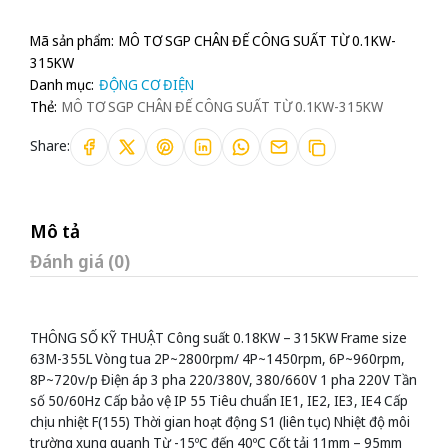
Mã sản phẩm:
MÔ TƠ SGP CHÂN ĐẾ CÔNG SUẤT TỪ 0.1KW-
315KW
Danh mục:
ĐỘNG CƠ ĐIỆN
Thẻ:
MÔ TƠ SGP CHÂN ĐẾ CÔNG SUẤT TỪ 0.1KW-315KW
Share:
Mô tả
Đánh giá (0)
THÔNG SỐ KỸ THUẬT Công suất 0.18KW – 315KW Frame size
63M-355L Vòng tua 2P~2800rpm/ 4P~1450rpm, 6P~960rpm,
8P~720v/p Điện áp 3 pha 220/380V, 380/660V 1 pha 220V Tần
số 50/60Hz Cấp bảo vệ IP 55 Tiêu chuẩn IE1, IE2, IE3, IE4 Cấp
chịu nhiệt F(155) Thời gian hoạt động S1 (liên tục) Nhiệt độ môi
trường xung quanh Từ -15ºC đến 40ºC Cốt tải 11mm – 95mm