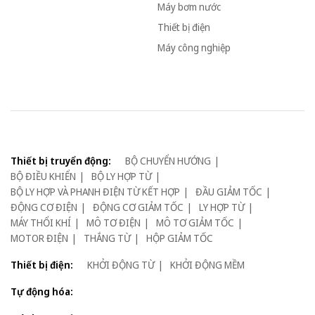
Máy bơm nước
Thiết bị điện
Máy công nghiệp
Thiết bị truyển động:
BỘ CHUYỂN HƯỚNG
BỘ ĐIỀU KHIỂN
BỘ LY HỢP TỪ
BỘ LY HỢP VÀ PHANH ĐIỆN TỪ KẾT HỢP
ĐẦU GIẢM TỐC
ĐỘNG CƠ ĐIỆN
ĐỘNG CƠ GIẢM TỐC
LY HỢP TỪ
MÁY THỔI KHÍ
MÔ TƠ ĐIỆN
MÔ TƠ GIẢM TỐC
MOTOR ĐIỆN
THẮNG TỪ
HỘP GIẢM TỐC
Thiết bị điện:
KHỞI ĐỘNG TỪ
KHỞI ĐỘNG MỀM
Tự động hóa: