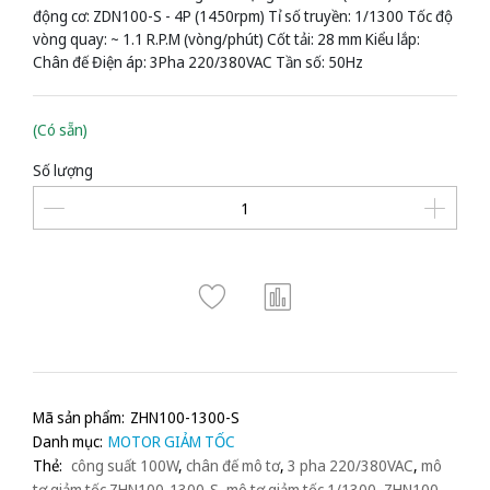
động cơ: ZDN100-S - 4P (1450rpm) Tỉ số truyền: 1/1300 Tốc độ
vòng quay: ~ 1.1 R.P.M (vòng/phút) Cốt tải: 28 mm Kiểu lắp:
Chân đế Điện áp: 3Pha 220/380VAC Tần số: 50Hz
(Có sẵn)
Số lượng
Mã sản phẩm:
ZHN100-1300-S
Danh mục:
MOTOR GIẢM TỐC
Thẻ:
công suất 100W
,
chân đế mô tơ
,
3 pha 220/380VAC
,
mô
tơ giảm tốc ZHN100-1300-S
,
mô tơ giảm tốc 1/1300
,
ZHN100-