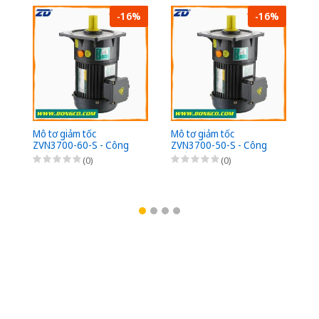
-16%
-16%
Mô
Z
su
- 
2
Mô tơ giảm tốc
Mô tơ giảm tốc
ZVN3700-60-S - Công
ZVN3700-50-S - Công
suất 3700W (5HP) - 1/60
suất 3700W (5HP) - 1/50
(0)
(0)
- Chân đế - 3Pha
- Chân đế - 3Pha
220/380VAC
220/380VAC