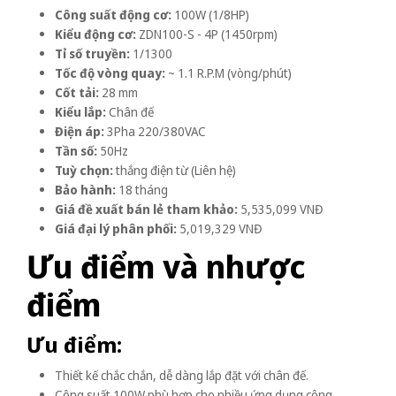
Công suất động cơ:
100W (1/8HP)
Kiểu động cơ:
ZDN100-S - 4P (1450rpm)
Tỉ số truyền:
1/1300
Tốc độ vòng quay:
~ 1.1 R.P.M (vòng/phút)
Cốt tải:
28 mm
Kiểu lắp:
Chân đế
Điện áp:
3Pha 220/380VAC
Tần số:
50Hz
Tuỳ chọn:
thắng điện từ (Liên hệ)
Bảo hành:
18 tháng
Giá đề xuất bán lẻ tham khảo:
5,535,099 VNĐ
Giá đại lý phân phối:
5,019,329 VNĐ
Ưu điểm và nhược
điểm
Ưu điểm:
Thiết kế chắc chắn, dễ dàng lắp đặt với chân đế.
Công suất 100W phù hợp cho nhiều ứng dụng công