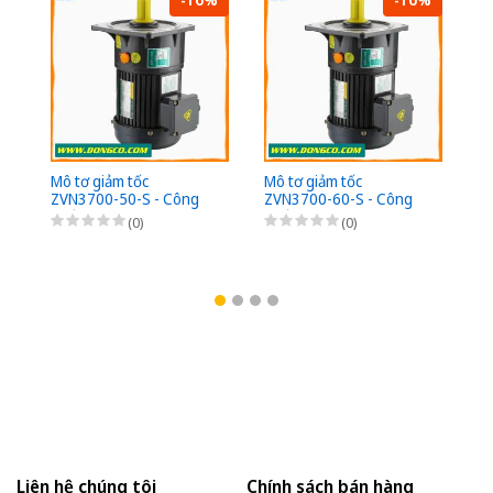
Mô
Z
su
- 
2
Mô tơ giảm tốc
Mô tơ giảm tốc
ZVN3700-50-S - Công
ZVN3700-60-S - Công
suất 3700W (5HP) - 1/50
suất 3700W (5HP) - 1/60
(0)
(0)
- Chân đế - 3Pha
- Chân đế - 3Pha
220/380VAC
220/380VAC
Liên hệ chúng tôi
Chính sách bán hàng