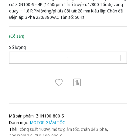
cơ: ZDN100-S - 4P (1450rpm) Tỉ số truyền: 1/800 Tốc độ vòng
quay: ~ 1.8 R.P.M (vòng/phút) Cốt tải: 28 mm Kiểu lắp: Chân đế
Điện áp: 3Pha 220/380VAC Tần số: 50Hz
(Có sẵn)
Số lượng
Mã sản phẩm:
ZHN100-800-S
Danh mục:
MOTOR GIẢM TỐC
Thẻ:
công suất 100W
,
mô tơ giảm tốc
,
chân đế 3 pha
,
220/380VAC
,
ZHN100-800-S