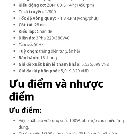
Kiểu động cơ:
ZDN100-S - 4P (1450rpm)
Tỉ số truyền:
1/800
Tốc độ vòng quay:
~ 1.8 R.P.M (vòng/phút)
Cốt tải:
28 mm
Kiểu lắp:
Chân đế
Điện áp:
3Pha 220/380VAC
Tần số:
50Hz
Tuỳ chọn:
thắng điện từ (Liên hệ)
Bảo hành:
18 tháng
Giá đề xuất bán lẻ tham khảo:
5,535,099 VNĐ
Giá đại lý phân phối:
5,019,329 VNĐ
Ưu điểm và nhược
điểm
Ưu điểm:
Hiệu suất cao với công suất 100W, phù hợp cho nhiều ứng
dụng.
Tỉ số truyền 1/800 giúp giảm tốc độ hiệu quả, tiết kiệm