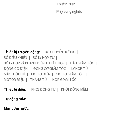
Thiết bị điện
Máy công nghiệp
Thiết bị truyển động:
BỘ CHUYỂN HƯỚNG
BỘ ĐIỀU KHIỂN
BỘ LY HỢP TỪ
BỘ LY HỢP VÀ PHANH ĐIỆN TỪ KẾT HỢP
ĐẦU GIẢM TỐC
ĐỘNG CƠ ĐIỆN
ĐỘNG CƠ GIẢM TỐC
LY HỢP TỪ
MÁY THỔI KHÍ
MÔ TƠ ĐIỆN
MÔ TƠ GIẢM TỐC
MOTOR ĐIỆN
THẮNG TỪ
HỘP GIẢM TỐC
Thiết bị điện:
KHỞI ĐỘNG TỪ
KHỞI ĐỘNG MỀM
Tự động hóa:
Máy bơm nước: