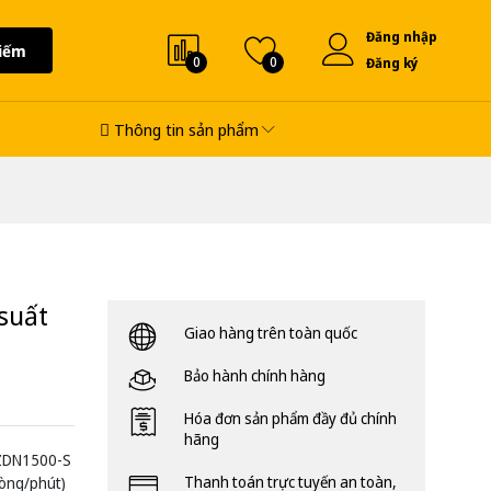
Đăng nhập
iếm
0
0
Đăng ký
Thông tin sản phẩm
suất
Giao hàng trên toàn quốc
Bảo hành chính hàng
Hóa đơn sản phẩm đầy đủ chính
hãng
 ZDN1500-S
Thanh toán trực tuyến an toàn,
vòng/phút)