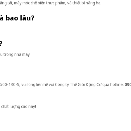
g tải, máy móc chế biến thực phẩm, và thiết bị nâng hạ.
là bao lâu?
?
hau trong nhà máy.
1500-130-S, vui lòng liên hệ với Công ty Thế Giới Động Cơ qua hotline:
090
 chất lượng cao này!