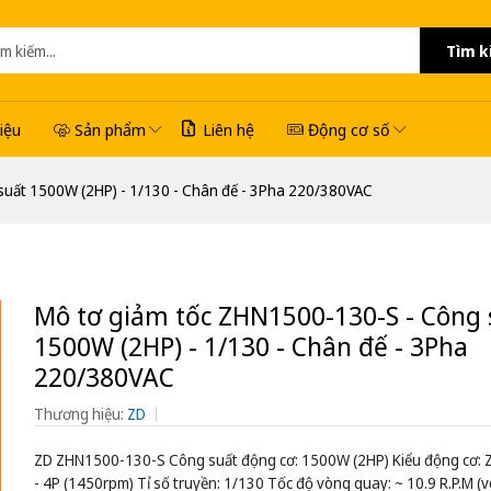
Tìm k
hiệu
Sản phẩm
Liên hệ
Động cơ số
suất 1500W (2HP) - 1/130 - Chân đế - 3Pha 220/380VAC
Mô tơ giảm tốc ZHN1500-130-S - Công 
1500W (2HP) - 1/130 - Chân đế - 3Pha
220/380VAC
Thương hiệu:
ZD
ZD ZHN1500-130-S Công suất động cơ: 1500W (2HP) Kiểu động cơ:
- 4P (1450rpm) Tỉ số truyền: 1/130 Tốc độ vòng quay: ~ 10.9 R.P.M (