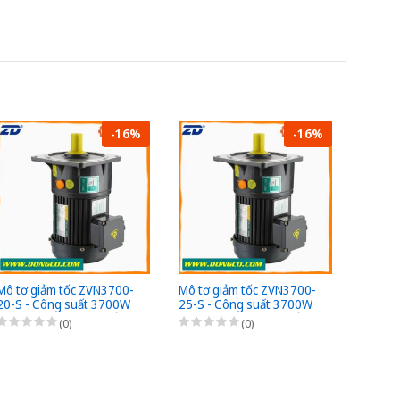
-16%
-16%
Mô tơ giảm tốc ZVN3700-
Mô tơ giảm tốc ZVN3700-
Mô tơ 
20-S - Công suất 3700W
25-S - Công suất 3700W
15-S -
(5HP) - 1/20 - Chân đế -
(5HP) - 1/25 - Chân đế -
(5HP) -
(0)
(0)
3Pha 220/380VAC
3Pha 220/380VAC
3Pha 