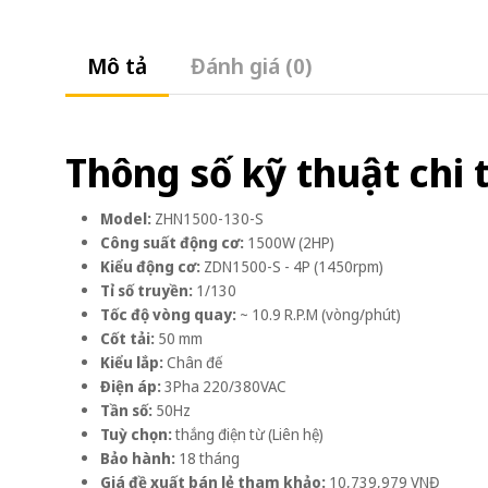
Mô tả
Đánh giá (0)
Thông số kỹ thuật chi t
Model:
ZHN1500-130-S
Công suất động cơ:
1500W (2HP)
Kiểu động cơ:
ZDN1500-S - 4P (1450rpm)
Tỉ số truyền:
1/130
Tốc độ vòng quay:
~ 10.9 R.P.M (vòng/phút)
Cốt tải:
50 mm
Kiểu lắp:
Chân đế
Điện áp:
3Pha 220/380VAC
Tần số:
50Hz
Tuỳ chọn:
thắng điện từ (Liên hệ)
Bảo hành:
18 tháng
Giá đề xuất bán lẻ tham khảo:
10,739,979 VNĐ