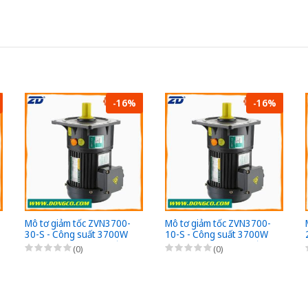
-16%
-16%
Mô tơ giảm tốc ZVN3700-
Mô tơ giảm tốc ZVN3700-
30-S - Công suất 3700W
10-S - Công suất 3700W
(5HP) - 1/30 - Chân đế -
(5HP) - 1/10 - Chân đế -
(0)
(0)
3Pha 220/380VAC
3Pha 220/380VAC