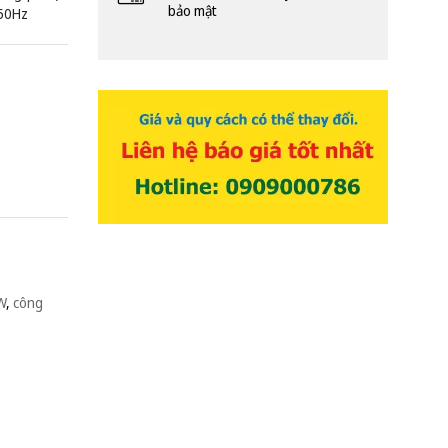
bảo mật
 50Hz
W
,
công