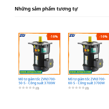
Những sảm phẩm tương tự
-16%
-16%
Mô tơ giảm tốc ZVN3700-
Mô tơ giảm tốc ZVN3700-
50-S - Công suất 3700W
60-S - Công suất 3700W
(5HP) - 1/50 - Chân đế -
(5HP) - 1/60 - Chân đế -
(0)
(0)
3Pha 220/380VAC
3Pha 220/380VAC