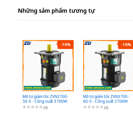
Những sảm phẩm tương tự
-16%
-16%
Mô tơ giảm tốc ZVN3700-
Mô tơ giảm tốc ZVN3700-
50-S - Công suất 3700W
60-S - Công suất 3700W
(5HP) - 1/50 - Chân đế -
(5HP) - 1/60 - Chân đế -
(0)
(0)
3Pha 220/380VAC
3Pha 220/380VAC