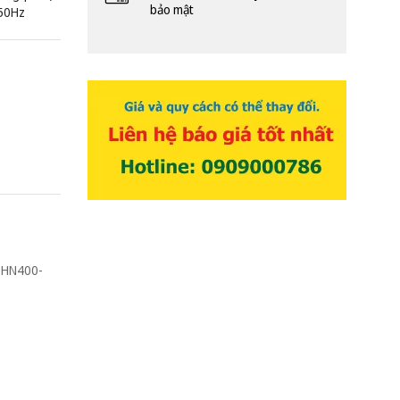
bảo mật
 50Hz
ZHN400-