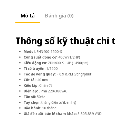
Mô tả
Đánh giá (0)
Thông số kỹ thuật chi t
Model:
ZHN400-1500-S
Công suất động cơ:
400W (1/2HP)
Kiểu động cơ:
ZDN400-S - 4P (1450rpm)
Tỉ số truyền:
1/1500
Tốc độ vòng quay:
~ 0.9 R.P.M (vòng/phút)
Cốt tải:
40 mm
Kiểu lắp:
Chân đế
Điện áp:
3Pha 220/380VAC
Tần số:
50Hz
Tuỳ chọn:
thắng điện từ (Liên hệ)
Bảo hành:
18 tháng
Giá đề xuất bán lẻ tham khảo:
8,805,839 VNĐ