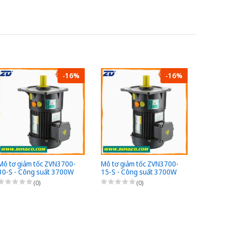
-16%
-16%
Mô tơ giảm tốc ZVN3700-
Mô tơ giảm tốc ZVN3700-
Mô tơ 
30-S - Công suất 3700W
15-S - Công suất 3700W
20-S -
(5HP) - 1/30 - Chân đế -
(5HP) - 1/15 - Chân đế -
(5HP) -
(0)
(0)
3Pha 220/380VAC
3Pha 220/380VAC
3Pha 