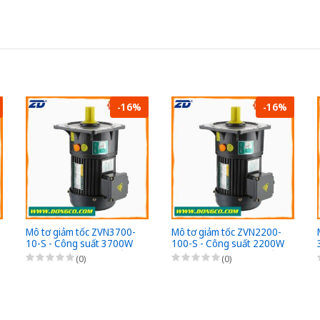
-16%
-16%
Mô tơ giảm tốc ZVN3700-
Mô tơ giảm tốc ZVN2200-
10-S - Công suất 3700W
100-S - Công suất 2200W
(5HP) - 1/10 - Chân đế -
(3HP) - 1/100 - Chân đế -
(0)
(0)
3Pha 220/380VAC
3Pha 220/380VAC