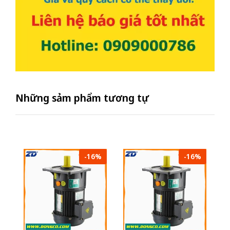
Những sảm phẩm tương tự
-16%
-16%
Mô
Z
su
- 
2