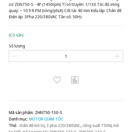
cơ: ZDN750-S - 4P (1450rpm) Tỉ số truyền: 1/130 Tốc độ vòng
quay: ~ 10.9 R.P.M (vòng/phút) Cốt tải: 40 mm Kiểu lắp: Chân đế
Điện áp: 3Pha 220/380VAC Tần số: 50Hz
(Có sẵn)
Số lượng
Mã sản phẩm:
ZHN750-130-S
Danh mục:
MOTOR GIẢM TỐC
Thẻ:
chân đế mô tơ
,
3 pha 220/380VAC
,
công suất 750W
,
mô
tơ 1HP
,
mô tơ giảm tốc ZHN750-130-S
,
ZHN750-130-S