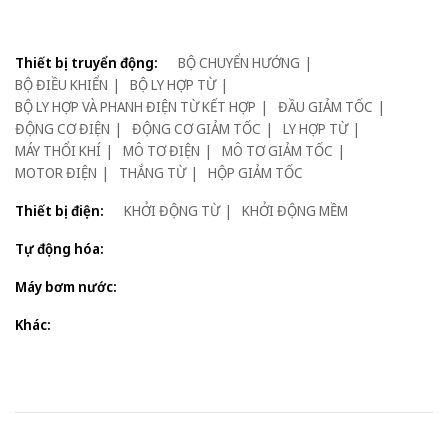
Thiết bị truyển động:
BỘ CHUYỂN HƯỚNG
BỘ ĐIỀU KHIỂN
BỘ LY HỢP TỪ
BỘ LY HỢP VÀ PHANH ĐIỆN TỪ KẾT HỢP
ĐẦU GIẢM TỐC
ĐỘNG CƠ ĐIỆN
ĐỘNG CƠ GIẢM TỐC
LY HỢP TỪ
MÁY THỔI KHÍ
MÔ TƠ ĐIỆN
MÔ TƠ GIẢM TỐC
MOTOR ĐIỆN
THẮNG TỪ
HỘP GIẢM TỐC
Thiết bị điện:
KHỞI ĐỘNG TỪ
KHỞI ĐỘNG MỀM
Tự động hóa:
Máy bơm nước:
Khác: