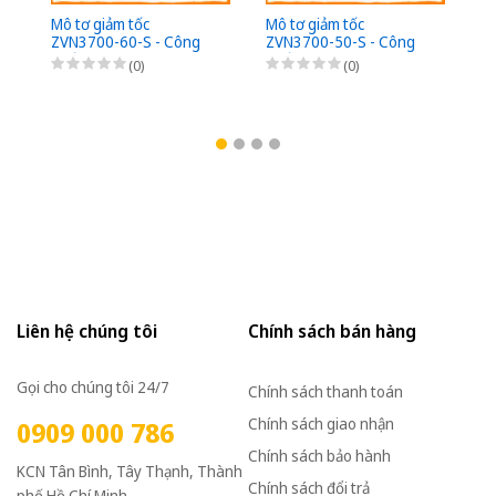
Mô tơ giảm tốc
Mô tơ giảm tốc
ZVN3700-60-S - Công
ZVN3700-50-S - Công
suất 3700W (5HP) - 1/60
suất 3700W (5HP) - 1/50
(0)
(0)
- Chân đế - 3Pha
- Chân đế - 3Pha
220/380VAC
220/380VAC
Liên hệ chúng tôi
Chính sách bán hàng
Gọi cho chúng tôi 24/7
Chính sách thanh toán
Chính sách giao nhận
0909 000 786
Chính sách bảo hành
KCN Tân Bình, Tây Thạnh, Thành
Chính sách đổi trả
phố Hồ Chí Minh