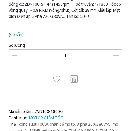
động cơ: ZDN100-S - 4P (1450rpm) Tỉ số truyền: 1/1800 Tốc độ
vòng quay: ~ 0.8 R.P.M (vòng/phút) Cốt tải: 28 mm Kiểu lắp: Mặt
bích Điện áp: 3Pha 220/380VAC Tần số: 50Hz
(Có sẵn)
Số lượng
Mã sản phẩm:
ZVN100-1800-S
Danh mục:
MOTOR GIẢM TỐC
Thẻ:
công suất 100W
,
chân đế mô tơ
,
3 pha 220/380VAC
,
mô
tơ giảm tốc 1/8HP
,
mô tơ giảm tốc ZVN100-1800-S
,
ZVN100-