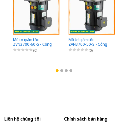
su
- 
2
Mô tơ giảm tốc
Mô tơ giảm tốc
ZVN3700-60-S - Công
ZVN3700-50-S - Công
suất 3700W (5HP) - 1/60
suất 3700W (5HP) - 1/50
(0)
(0)
- Chân đế - 3Pha
- Chân đế - 3Pha
220/380VAC
220/380VAC
Liên hệ chúng tôi
Chính sách bán hàng