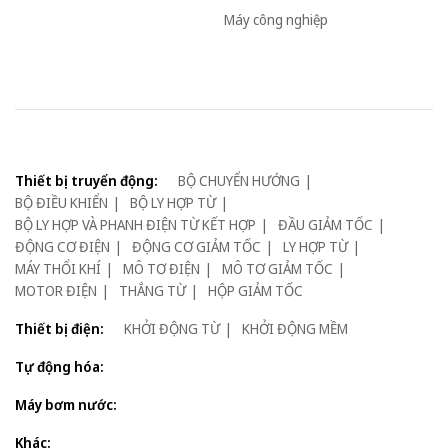
Máy công nghiệp
Thiết bị truyển động:
BỘ CHUYỂN HƯỚNG
BỘ ĐIỀU KHIỂN
BỘ LY HỢP TỪ
BỘ LY HỢP VÀ PHANH ĐIỆN TỪ KẾT HỢP
ĐẦU GIẢM TỐC
ĐỘNG CƠ ĐIỆN
ĐỘNG CƠ GIẢM TỐC
LY HỢP TỪ
MÁY THỔI KHÍ
MÔ TƠ ĐIỆN
MÔ TƠ GIẢM TỐC
MOTOR ĐIỆN
THẮNG TỪ
HỘP GIẢM TỐC
Thiết bị điện:
KHỞI ĐỘNG TỪ
KHỞI ĐỘNG MỀM
Tự động hóa:
Máy bơm nước:
Khác: