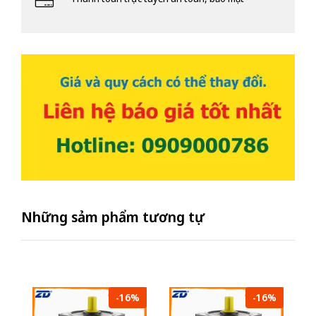
Những sảm phẩm tương tự
-16%
-16%
Mô
Z