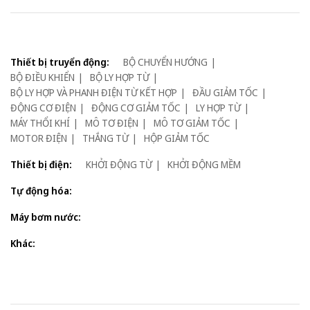
Thiết bị truyển động:
BỘ CHUYỂN HƯỚNG
BỘ ĐIỀU KHIỂN
BỘ LY HỢP TỪ
BỘ LY HỢP VÀ PHANH ĐIỆN TỪ KẾT HỢP
ĐẦU GIẢM TỐC
ĐỘNG CƠ ĐIỆN
ĐỘNG CƠ GIẢM TỐC
LY HỢP TỪ
MÁY THỔI KHÍ
MÔ TƠ ĐIỆN
MÔ TƠ GIẢM TỐC
MOTOR ĐIỆN
THẮNG TỪ
HỘP GIẢM TỐC
Thiết bị điện:
KHỞI ĐỘNG TỪ
KHỞI ĐỘNG MỀM
Tự động hóa:
Máy bơm nước:
Khác: