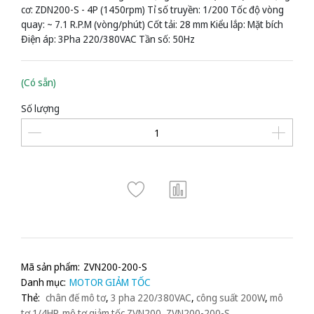
cơ: ZDN200-S - 4P (1450rpm) Tỉ số truyền: 1/200 Tốc độ vòng
quay: ~ 7.1 R.P.M (vòng/phút) Cốt tải: 28 mm Kiểu lắp: Mặt bích
Điện áp: 3Pha 220/380VAC Tần số: 50Hz
(Có sẵn)
Số lượng
Mã sản phẩm:
ZVN200-200-S
Danh mục:
MOTOR GIẢM TỐC
Thẻ:
chân đế mô tơ
,
3 pha 220/380VAC
,
công suất 200W
,
mô
tơ 1/4HP
,
mô tơ giảm tốc ZVN200
,
ZVN200-200-S