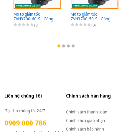
Mô tơ giảm tốc
Mô tơ giảm tốc
ZVN3700-60-S - Công
ZVN3700-50-S - Công
suất 3700W (5HP) - 1/60
suất 3700W (5HP) - 1/50
(0)
(0)
- Chân đế - 3Pha
- Chân đế - 3Pha
220/380VAC
220/380VAC
Liên hệ chúng tôi
Chính sách bán hàng
Gọi cho chúng tôi 24/7
Chính sách thanh toán
Chính sách giao nhận
0909 000 786
Chính sách bảo hành