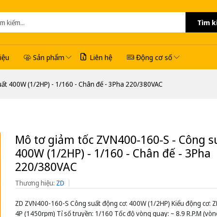
Tìm k
hiệu
Sản phẩm
Liên hệ
Động cơ số
uất 400W (1/2HP) - 1/160 - Chân đế - 3Pha 220/380VAC
Mô tơ giảm tốc ZVN400-160-S - Công s
400W (1/2HP) - 1/160 - Chân đế - 3Pha
220/380VAC
Thương hiệu:
ZD
ZD ZVN400-160-S Công suất động cơ: 400W (1/2HP) Kiểu động cơ: 
4P (1450rpm) Tỉ số truyền: 1/160 Tốc độ vòng quay: ~ 8.9 R.P.M (vò