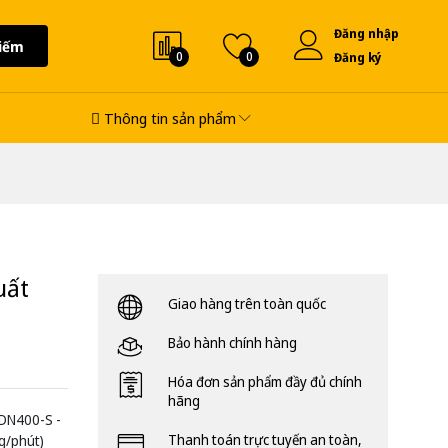
Đăng nhập
iếm
0
0
Đăng ký
Thông tin sản phẩm
uất
Giao hàng trên toàn quốc
Bảo hành chính hàng
Hóa đơn sản phẩm đầy đủ chính
hãng
ZDN400-S -
Thanh toán trực tuyến an toàn,
ng/phút)