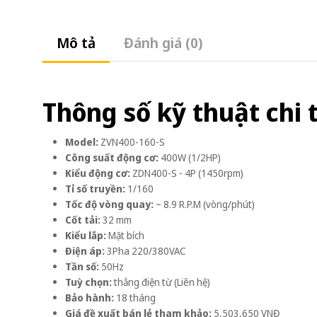
Mô tả
Đánh giá (0)
Thông số kỹ thuật chi t
Model:
ZVN400-160-S
Công suất động cơ:
400W (1/2HP)
Kiểu động cơ:
ZDN400-S - 4P (1450rpm)
Tỉ số truyền:
1/160
Tốc độ vòng quay:
~ 8.9 R.P.M (vòng/phút)
Cốt tải:
32 mm
Kiểu lắp:
Mặt bích
Điện áp:
3Pha 220/380VAC
Tần số:
50Hz
Tuỳ chọn:
thắng điện từ (Liên hệ)
Bảo hành:
18 tháng
Giá đề xuất bán lẻ tham khảo:
5,503,650 VNĐ