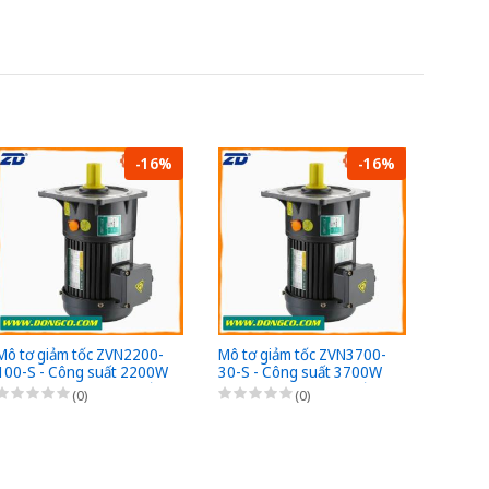
-16%
-16%
Mô tơ giảm tốc ZVN2200-
Mô tơ giảm tốc ZVN3700-
Mô tơ 
100-S - Công suất 2200W
30-S - Công suất 3700W
20-S -
(3HP) - 1/100 - Chân đế -
(5HP) - 1/30 - Chân đế -
(5HP) -
(0)
(0)
3Pha 220/380VAC
3Pha 220/380VAC
3Pha 