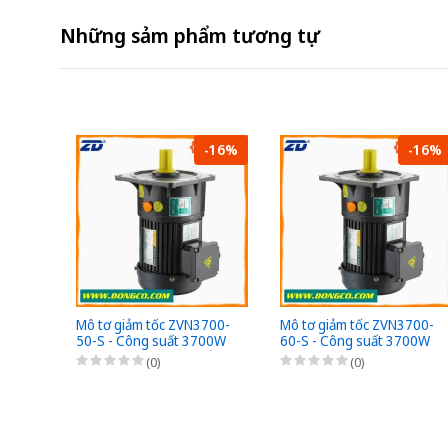
Những sảm phẩm tương tự
-16%
-16%
Mô tơ giảm tốc ZVN3700-
Mô tơ giảm tốc ZVN3700-
50-S - Công suất 3700W
60-S - Công suất 3700W
(5HP) - 1/50 - Chân đế -
(5HP) - 1/60 - Chân đế -
(0)
(0)
3Pha 220/380VAC
3Pha 220/380VAC