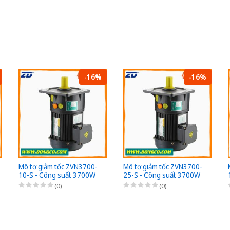
-16%
-16%
Mô tơ giảm tốc ZVN3700-
Mô tơ giảm tốc ZVN3700-
10-S - Công suất 3700W
25-S - Công suất 3700W
(5HP) - 1/10 - Chân đế -
(5HP) - 1/25 - Chân đế -
(0)
(0)
3Pha 220/380VAC
3Pha 220/380VAC