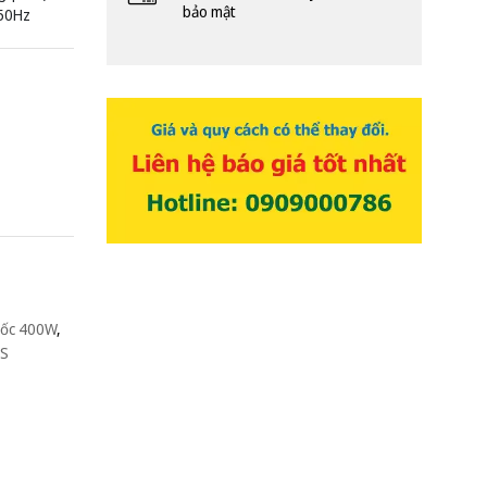
bảo mật
 50Hz
tốc 400W
,
-S