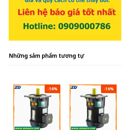
Những sảm phẩm tương tự
-16%
-16%
Mô
Z
su
- 
2