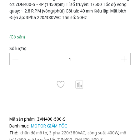
cơ: ZDN400-S - 4P (1450rpm) Tỉ số truyền: 1/500 Tốc độ vòng
quay: ~ 2.8 R.P.M (vòng/phút) Cốt tải: 40 mm Kiểu lắp: Mặt bích
Điện áp: 3Pha 220/380VAC Tần số: 50Hz
(Có sẵn)
Số lượng
Mã sản phẩm:
ZVN400-500-S
Danh mục:
MOTOR GIẢM TỐC
Thẻ:
chân đế mô tơ
,
3 pha 220/380VAC
,
công suất 400W
,
mô
tơ 1/500
,
mô tơ giảm tốc ZVN400
,
ZVN400-500-S