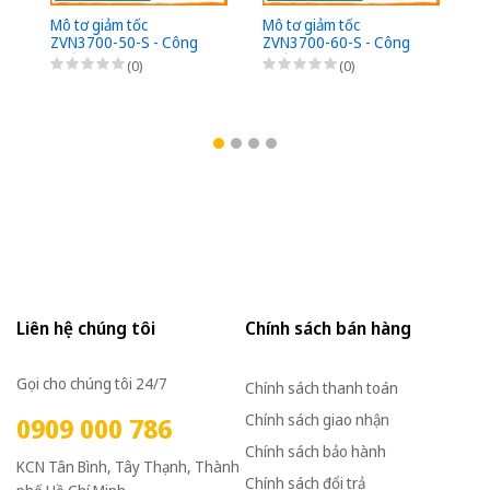
Mô tơ giảm tốc
Mô tơ giảm tốc
ZVN3700-50-S - Công
ZVN3700-60-S - Công
suất 3700W (5HP) - 1/50
suất 3700W (5HP) - 1/60
(0)
(0)
- Chân đế - 3Pha
- Chân đế - 3Pha
220/380VAC
220/380VAC
Liên hệ chúng tôi
Chính sách bán hàng
Gọi cho chúng tôi 24/7
Chính sách thanh toán
Chính sách giao nhận
0909 000 786
Chính sách bảo hành
KCN Tân Bình, Tây Thạnh, Thành
Chính sách đổi trả