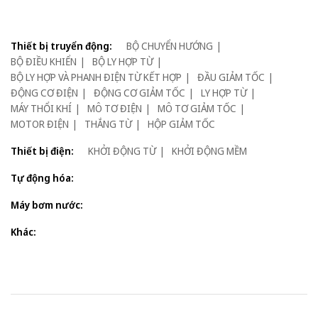
Thiết bị truyển động:
BỘ CHUYỂN HƯỚNG
BỘ ĐIỀU KHIỂN
BỘ LY HỢP TỪ
BỘ LY HỢP VÀ PHANH ĐIỆN TỪ KẾT HỢP
ĐẦU GIẢM TỐC
ĐỘNG CƠ ĐIỆN
ĐỘNG CƠ GIẢM TỐC
LY HỢP TỪ
MÁY THỔI KHÍ
MÔ TƠ ĐIỆN
MÔ TƠ GIẢM TỐC
MOTOR ĐIỆN
THẮNG TỪ
HỘP GIẢM TỐC
Thiết bị điện:
KHỞI ĐỘNG TỪ
KHỞI ĐỘNG MỀM
Tự động hóa:
Máy bơm nước:
Khác: