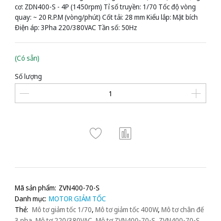
cơ: ZDN400-S - 4P (1450rpm) Tỉ số truyền: 1/70 Tốc độ vòng
quay: ~ 20 R.P.M (vòng/phút) Cốt tải: 28 mm Kiểu lắp: Mặt bích
Điện áp: 3Pha 220/380VAC Tần số: 50Hz
(Có sẵn)
Số lượng
Mã sản phẩm:
ZVN400-70-S
Danh mục:
MOTOR GIẢM TỐC
Thẻ:
Mô tơ giảm tốc 1/70
,
Mô tơ giảm tốc 400W
,
Mô tơ chân đế
3 pha
,
Mô tơ 220/380VAC
,
Mô tơ ZVN400-70-S
,
ZVN400-70-S