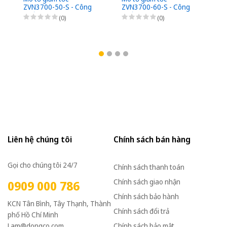
ZVN3700-50-S - Công
ZVN3700-60-S - Công
suất 3700W (5HP) - 1/50
suất 3700W (5HP) - 1/60
(0)
(0)
- Chân đế - 3Pha
- Chân đế - 3Pha
220/380VAC
220/380VAC
Liên hệ chúng tôi
Chính sách bán hàng
Gọi cho chúng tôi 24/7
Chính sách thanh toán
Chính sách giao nhận
0909 000 786
Chính sách bảo hành
KCN Tân Bình, Tây Thạnh, Thành
Chính sách đổi trả
phố Hồ Chí Minh
Lam@dongco.com
Chính sách bảo mật