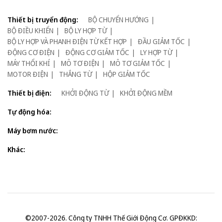
Thiết bị truyển động:
BỘ CHUYỂN HƯỚNG
BỘ ĐIỀU KHIỂN
BỘ LY HỢP TỪ
BỘ LY HỢP VÀ PHANH ĐIỆN TỪ KẾT HỢP
ĐẦU GIẢM TỐC
ĐỘNG CƠ ĐIỆN
ĐỘNG CƠ GIẢM TỐC
LY HỢP TỪ
MÁY THỔI KHÍ
MÔ TƠ ĐIỆN
MÔ TƠ GIẢM TỐC
MOTOR ĐIỆN
THẮNG TỪ
HỘP GIẢM TỐC
Thiết bị điện:
KHỞI ĐỘNG TỪ
KHỞI ĐỘNG MỀM
Tự động hóa:
Máy bơm nước:
Khác:
©2007-2026. Công ty TNHH Thế Giới Động Cơ. GPĐKKD: