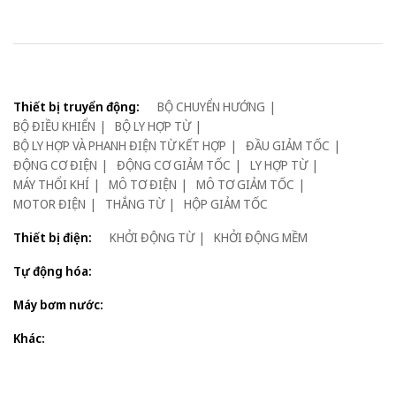
Thiết bị truyển động:
BỘ CHUYỂN HƯỚNG
BỘ ĐIỀU KHIỂN
BỘ LY HỢP TỪ
BỘ LY HỢP VÀ PHANH ĐIỆN TỪ KẾT HỢP
ĐẦU GIẢM TỐC
ĐỘNG CƠ ĐIỆN
ĐỘNG CƠ GIẢM TỐC
LY HỢP TỪ
MÁY THỔI KHÍ
MÔ TƠ ĐIỆN
MÔ TƠ GIẢM TỐC
MOTOR ĐIỆN
THẮNG TỪ
HỘP GIẢM TỐC
Thiết bị điện:
KHỞI ĐỘNG TỪ
KHỞI ĐỘNG MỀM
Tự động hóa:
Máy bơm nước:
Khác: