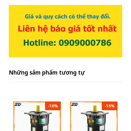
Những sảm phẩm tương tự
-16%
-16%
Mô
Z
su
- 
2