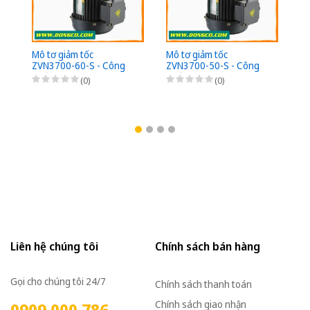
Mô tơ giảm tốc
Mô tơ giảm tốc
ZVN3700-60-S - Công
ZVN3700-50-S - Công
suất 3700W (5HP) - 1/60
suất 3700W (5HP) - 1/50
(0)
(0)
- Chân đế - 3Pha
- Chân đế - 3Pha
220/380VAC
220/380VAC
Liên hệ chúng tôi
Chính sách bán hàng
Gọi cho chúng tôi 24/7
Chính sách thanh toán
Chính sách giao nhận
0909 000 786