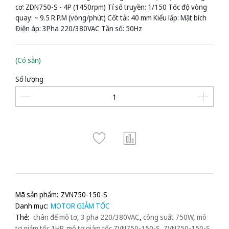
cơ: ZDN750-S - 4P (1450rpm) Tỉ số truyền: 1/150 Tốc độ vòng
quay: ~ 9.5 R.P.M (vòng/phút) Cốt tải: 40 mm Kiểu lắp: Mặt bích
Điện áp: 3Pha 220/380VAC Tần số: 50Hz
(Có sẵn)
Số lượng
Mã sản phẩm:
ZVN750-150-S
Danh mục:
MOTOR GIẢM TỐC
Thẻ:
chân đế mô tơ
,
3 pha 220/380VAC
,
công suất 750W
,
mô
tơ giảm tốc 1HP
,
mô tơ giảm tốc ZVN750-150-S
,
ZVN750-150-S