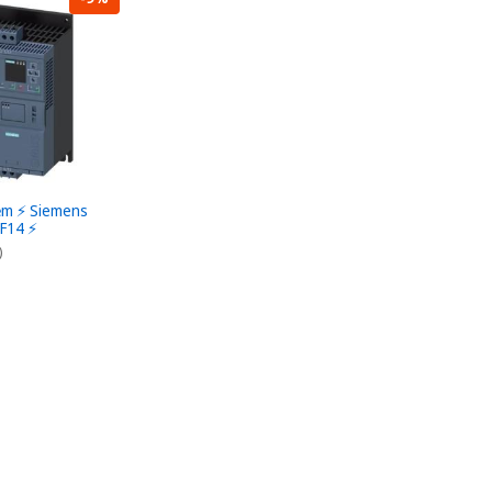
m ⚡️ Siemens
14 ⚡️
)