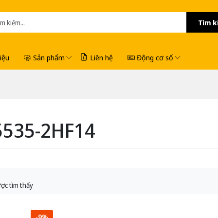
Tìm k
hiệu
Sản phẩm
Liên hệ
Động cơ số
535-2HF14
ợc tìm thấy
-9%