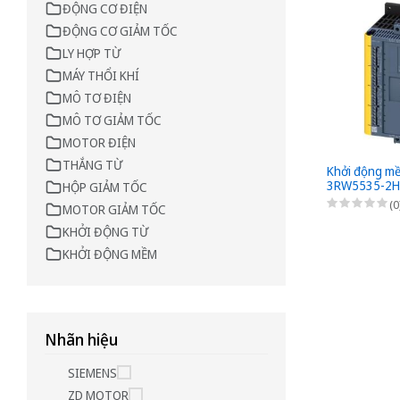
ĐỘNG CƠ ĐIỆN
ĐỘNG CƠ GIẢM TỐC
LY HỢP TỪ
MÁY THỔI KHÍ
MÔ TƠ ĐIỆN
MÔ TƠ GIẢM TỐC
MOTOR ĐIỆN
THẮNG TỪ
Khởi động mề
3RW5535-2HF
HỘP GIẢM TỐC
(0
MOTOR GIẢM TỐC
KHỞI ĐỘNG TỪ
KHỞI ĐỘNG MỀM
Nhãn hiệu
SIEMENS
ZD MOTOR