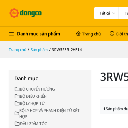
Tất cả
Danh mục sản phẩm
Trang chủ
Giới t
Trang chủ
Sản phẩm
3RW5535-2HF14
3RW5
Danh mục
BỘ CHUYỂN HƯỚNG
BỘ ĐIỀU KHIỂN
BỘ LY HỢP TỪ
1
Sản phẩm đư
BỘ LY HỢP VÀ PHANH ĐIỆN TỪ KẾT
HỢP
ĐẦU GIẢM TỐC