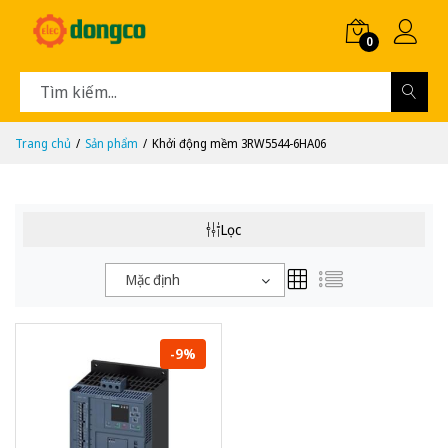
0
Trang chủ
Sản phẩm
Khởi động mềm 3RW5544-6HA06
Lọc
Mặc định
-9%