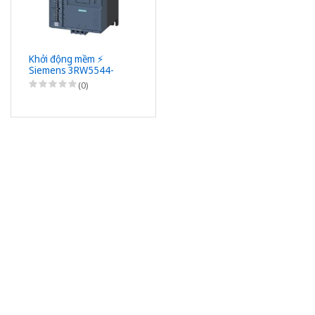
Khởi động mềm ⚡️
Siemens 3RW5544-
6HA06 ⚡️
(0)