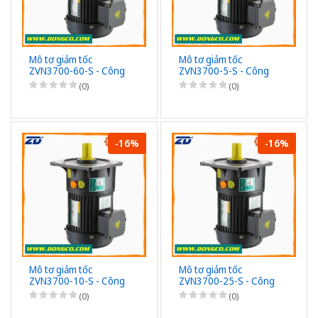
Mô tơ giảm tốc
Mô tơ giảm tốc
ZVN3700-60-S - Công
ZVN3700-5-S - Công
suất 3700W (5HP) -
suất 3700W (5HP) - 1/5
(0)
(0)
1/60 - Chân đế - 3Pha
- Chân đế - 3Pha
220/380VAC
220/380VAC
-16%
-16%
Mô tơ giảm tốc
Mô tơ giảm tốc
ZVN3700-10-S - Công
ZVN3700-25-S - Công
suất 3700W (5HP) -
suất 3700W (5HP) -
(0)
(0)
1/10 - Chân đế - 3Pha
1/25 - Chân đế - 3Pha
220/380VAC
220/380VAC