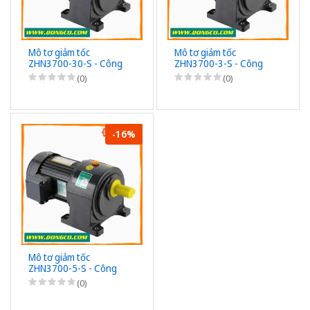
Mô tơ giảm tốc
Mô tơ giảm tốc
ZHN3700-30-S - Công
ZHN3700-3-S - Công
suất 3700W (5HP) -
suất 3700W (5HP) - 1/3
(0)
(0)
1/30 - Chân đế - 3Pha
- Chân đế - 3Pha
220/380VAC
220/380VAC
-16%
Mô tơ giảm tốc
ZHN3700-5-S - Công
suất 3700W (5HP) - 1/5
(0)
- Chân đế - 3Pha
220/380VAC