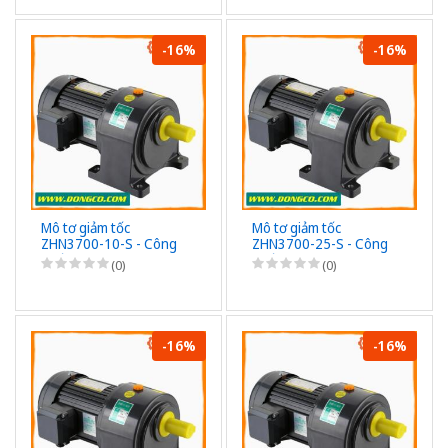
-16%
-16%
Mô tơ giảm tốc
Mô tơ giảm tốc
ZHN3700-10-S - Công
ZHN3700-25-S - Công
suất 3700W (5HP) -
suất 3700W (5HP) -
(0)
(0)
1/10 - Chân đế - 3Pha
1/25 - Chân đế - 3Pha
220/380VAC
220/380VAC
-16%
-16%