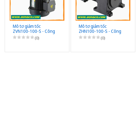
Mô tơ giảm tốc
Mô tơ giảm tốc
ZVN100-100-S - Công
ZHN100-100-S - Công
suất 100W (1/8HP) -
suất 100W (1/8HP) -
(0)
(0)
1/100 - Chân đế - 3Pha
1/100 - Chân đế - 3Pha
220/380VAC
220/380VAC