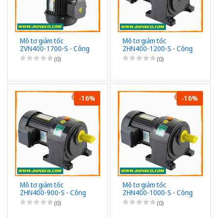
Mô tơ giảm tốc
Mô tơ giảm tốc
ZVN400-1700-S - Công
ZHN400-1200-S - Công
suất 400W (1/2HP) -
suất 400W (1/2HP) -
(0)
(0)
1/1700 - Chân đế -
1/1200 - Chân đế -
3Pha 220/380VAC
3Pha 220/380VAC
-16%
-16%
Mô tơ giảm tốc
Mô tơ giảm tốc
ZHN400-900-S - Công
ZHN400-1000-S - Công
suất 400W (1/2HP) -
suất 400W (1/2HP) -
(0)
(0)
1/900 - Chân đế - 3Pha
1/1000 - Chân đế -
220/380VAC
3Pha 220/380VAC