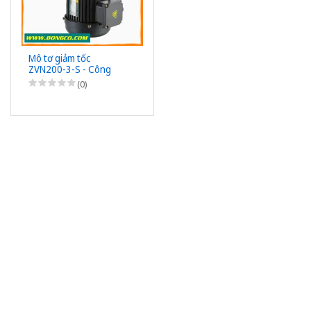
Mô tơ giảm tốc
ZVN200-3-S - Công
suất 200W (1/4HP) -
(0)
1/3 - Chân đế - 3Pha
220/380VAC