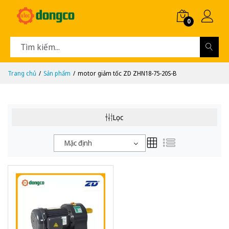
0
Trang chủ
Sản phẩm
motor giảm tốc ZD ZHN18-75-20S-B
Lọc
Mặc định