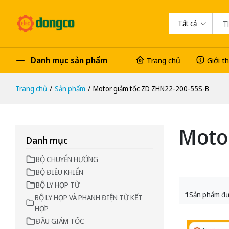
Tất cả
Danh mục sản phẩm
Trang chủ
Giới t
Trang chủ
Sản phẩm
Motor giảm tốc ZD ZHN22-200-55S-B
Moto
Danh mục
BỘ CHUYỂN HƯỚNG
BỘ ĐIỀU KHIỂN
BỘ LY HỢP TỪ
1
Sản phẩm đư
BỘ LY HỢP VÀ PHANH ĐIỆN TỪ KẾT
HỢP
ĐẦU GIẢM TỐC