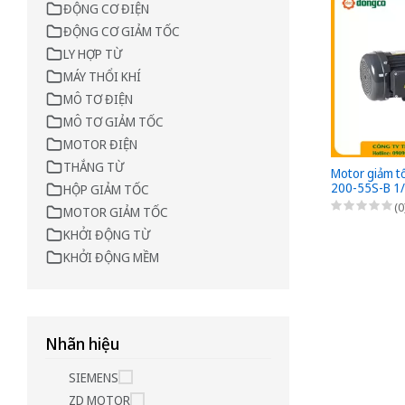
ĐỘNG CƠ ĐIỆN
ĐỘNG CƠ GIẢM TỐC
LY HỢP TỪ
MÁY THỔI KHÍ
MÔ TƠ ĐIỆN
MÔ TƠ GIẢM TỐC
MOTOR ĐIỆN
THẮNG TỪ
Motor giảm t
200-55S-B 1
HỘP GIẢM TỐC
0,2kW - 1/55 
(0
MOTOR GIẢM TỐC
đế 3 Pha 220
thắng điện t
KHỞI ĐỘNG TỪ
phanh (có bộ
KHỞI ĐỘNG MỀM
nhanh từ AC 
Nhãn hiệu
SIEMENS
ZD MOTOR