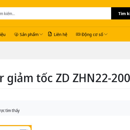
Tìm k
hiệu
Sản phẩm
Liên hệ
Động cơ số
r giảm tốc ZD ZHN22-200
ợc tìm thấy