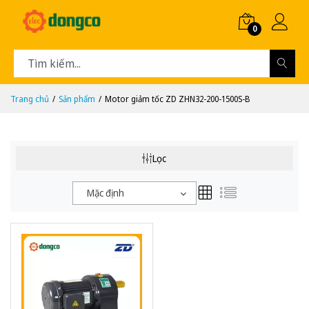
0
Trang chủ
Sản phẩm
Motor giảm tốc ZD ZHN32-200-1500S-B
Lọc
Mặc định