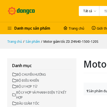
Tất cả
Danh mục sản phẩm
Trang chủ
Giới t
Trang chủ
Sản phẩm
Motor giảm tốc ZD ZHN40-1500-120S
Moto
Danh mục
BỘ CHUYỂN HƯỚNG
BỘ ĐIỀU KHIỂN
BỘ LY HỢP TỪ
1
Sản phẩm đư
BỘ LY HỢP VÀ PHANH ĐIỆN TỪ KẾT
HỢP
ĐẦU GIẢM TỐC