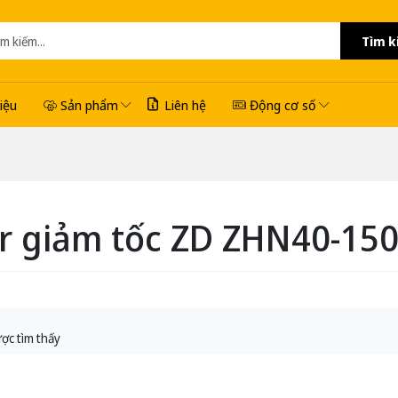
Tìm k
hiệu
Sản phẩm
Liên hệ
Động cơ số
r giảm tốc ZD ZHN40-150
ợc tìm thấy