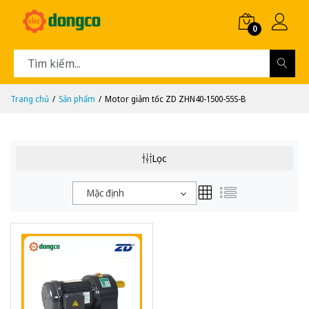
0
Trang chủ
Sản phẩm
Motor giảm tốc ZD ZHN40-1500-55S-B
Lọc
Mặc định