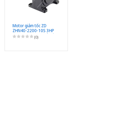
Motor giảm tốc ZD
ZHN40-2200-10S 3HP
(2,2kW) - 1/10 - kiểu lắp
(0)
Chân đế 3 Pha
220/380VAC