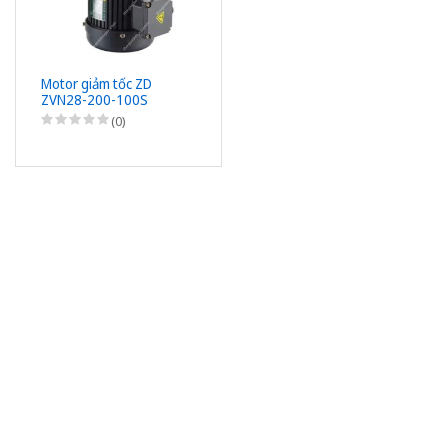
Motor giảm tốc ZD
ZVN28-200-100S
1/4HP (200W) 0,2kW -
(0)
1/100 - kiểu lắp Mặt
bích 3 Pha 220/380VAC