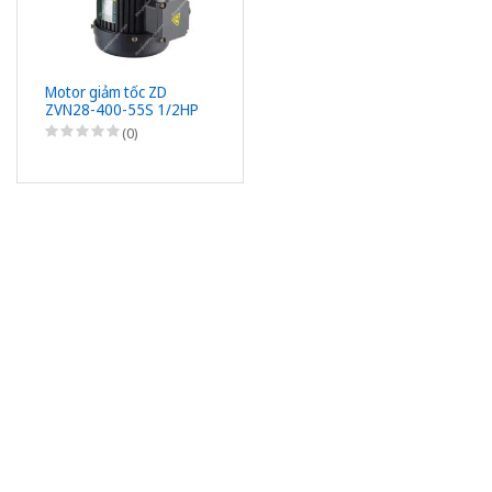
Motor giảm tốc ZD
ZVN28-400-55S 1/2HP
(400W) 0,4kW - 1/55 -
(0)
kiểu lắp Mặt bích 3 Pha
220/380VAC