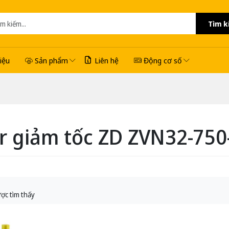
Tìm k
hiệu
Sản phẩm
Liên hệ
Động cơ số
r giảm tốc ZD ZVN32-750
ợc tìm thấy