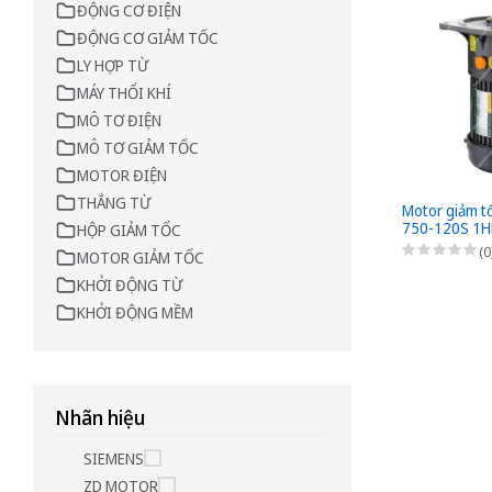
ĐỘNG CƠ ĐIỆN
ĐỘNG CƠ GIẢM TỐC
LY HỢP TỪ
MÁY THỔI KHÍ
MÔ TƠ ĐIỆN
MÔ TƠ GIẢM TỐC
MOTOR ĐIỆN
THẮNG TỪ
Motor giảm t
750-120S 1H
HỘP GIẢM TỐC
0,75kW - 1/12
(0
MOTOR GIẢM TỐC
bích 3 Pha 2
KHỞI ĐỘNG TỪ
KHỞI ĐỘNG MỀM
Nhãn hiệu
SIEMENS
ZD MOTOR