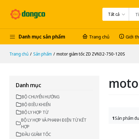
Tất cả
Danh mục sản phẩm
Trang chủ
Giới t
Trang chủ
Sản phẩm
motor giảm tốc ZD ZVN32-750-120S
moto
Danh mục
BỘ CHUYỂN HƯỚNG
BỘ ĐIỀU KHIỂN
BỘ LY HỢP TỪ
1
Sản phẩm đư
BỘ LY HỢP VÀ PHANH ĐIỆN TỪ KẾT
HỢP
ĐẦU GIẢM TỐC