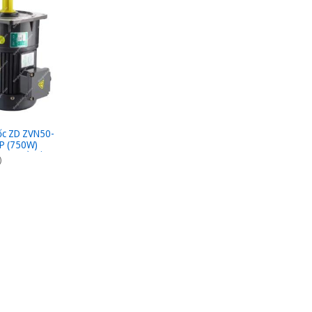
ốc ZD ZVN50-
P (750W)
0 - kiểu lắp Mặt
)
20/380VAC