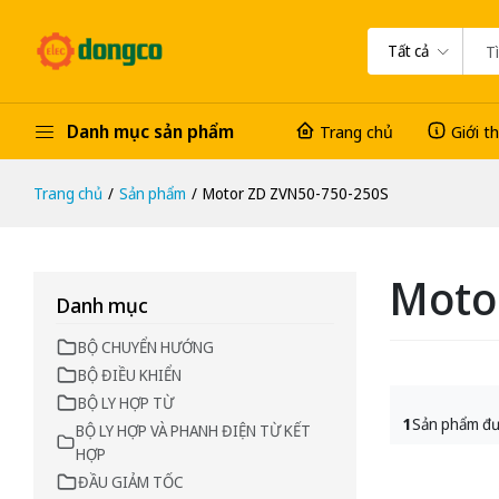
Tất cả
Danh mục sản phẩm
Trang chủ
Giới t
Trang chủ
Sản phẩm
Motor ZD ZVN50-750-250S
Moto
Danh mục
BỘ CHUYỂN HƯỚNG
BỘ ĐIỀU KHIỂN
BỘ LY HỢP TỪ
1
Sản phẩm đư
BỘ LY HỢP VÀ PHANH ĐIỆN TỪ KẾT
HỢP
ĐẦU GIẢM TỐC