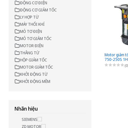
ĐỘNG CƠ ĐIỆN
ĐỘNG CƠ GIẢM TỐC
LY HỢP TỪ
MÁY THỔI KHÍ
MÔ TƠ ĐIỆN
MÔ TƠ GIẢM TỐC
MOTOR ĐIỆN
THẮNG TỪ
Motor giảm t
750-250S 1H
HỘP GIẢM TỐC
0,75kW - 1/25
(0
MOTOR GIẢM TỐC
bích 3 Pha 2
KHỞI ĐỘNG TỪ
KHỞI ĐỘNG MỀM
Nhãn hiệu
SIEMENS
ZD MOTOR