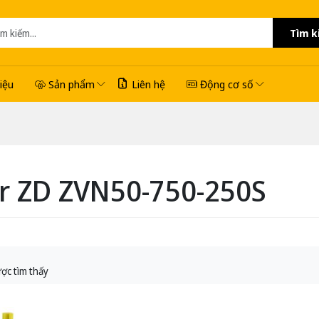
Tìm k
hiệu
Sản phẩm
Liên hệ
Động cơ số
r ZD ZVN50-750-250S
ợc tìm thấy