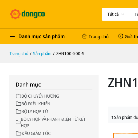
Tất cả
Danh mục sản phẩm
Trang chủ
Giới t
Trang chủ
Sản phẩm
ZHN100-500-S
ZHN1
Danh mục
BỘ CHUYỂN HƯỚNG
BỘ ĐIỀU KHIỂN
BỘ LY HỢP TỪ
1
Sản phẩm đư
BỘ LY HỢP VÀ PHANH ĐIỆN TỪ KẾT
HỢP
ĐẦU GIẢM TỐC