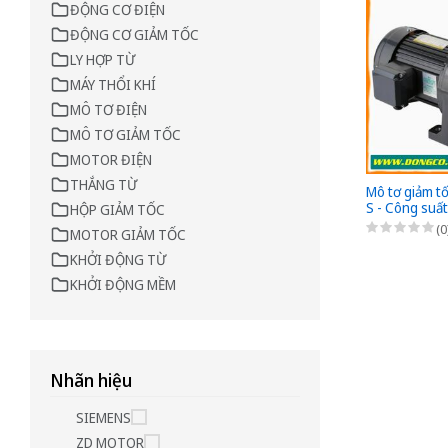
ĐỘNG CƠ ĐIỆN
ĐỘNG CƠ GIẢM TỐC
LY HỢP TỪ
MÁY THỔI KHÍ
MÔ TƠ ĐIỆN
MÔ TƠ GIẢM TỐC
MOTOR ĐIỆN
THẮNG TỪ
Mô tơ giảm t
S - Công suấ
HỘP GIẢM TỐC
1/500 - Chân
(0
MOTOR GIẢM TỐC
220/380VAC
KHỞI ĐỘNG TỪ
KHỞI ĐỘNG MỀM
Nhãn hiệu
SIEMENS
ZD MOTOR