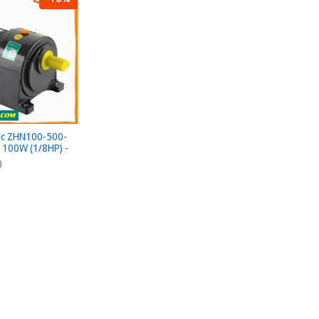
ốc ZHN100-500-
t 100W (1/8HP) -
 đế - 3Pha
)