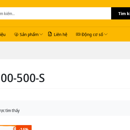
Tìm k
hiệu
Sản phẩm
Liên hệ
Động cơ số
00-500-S
ợc tìm thấy
-16%