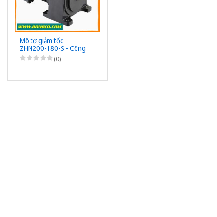
Mô tơ giảm tốc
ZHN200-180-S - Công
suất 200W (1/4HP) -
(0)
1/180 - Chân đế - 3Pha
220/380VAC