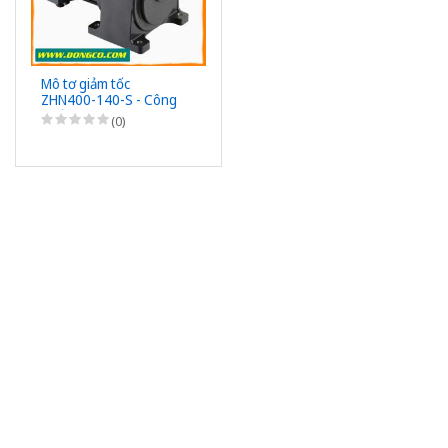
Mô tơ giảm tốc
ZHN400-140-S - Công
suất 400W (1/2HP) -
(0)
1/140 - Chân đế - 3Pha
220/380VAC