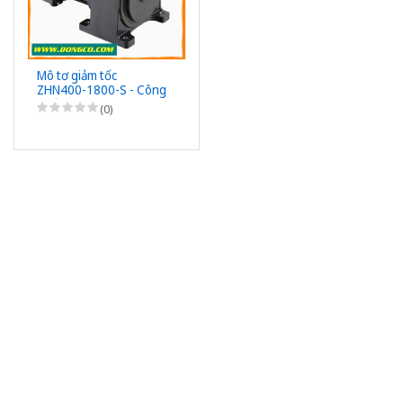
Mô tơ giảm tốc
ZHN400-1800-S - Công
suất 400W (1/2HP) -
(0)
1/1800 - Chân đế -
3Pha 220/380VAC