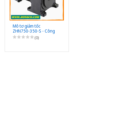
Mô tơ giảm tốc
ZHN750-350-S - Công
suất 750W (1HP) -
(0)
1/350 - Chân đế - 3Pha
220/380VAC