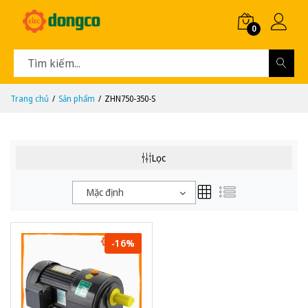
0
Trang chủ
Sản phẩm
ZHN750-350-S
Lọc
Mặc định
-16%