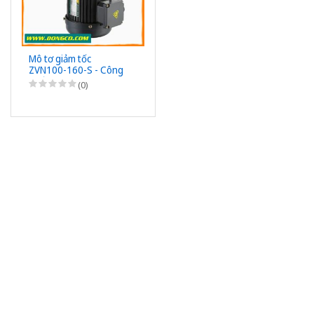
Mô tơ giảm tốc
ZVN100-160-S - Công
suất 100W (1/8HP) -
(0)
1/160 - Chân đế - 3Pha
220/380VAC