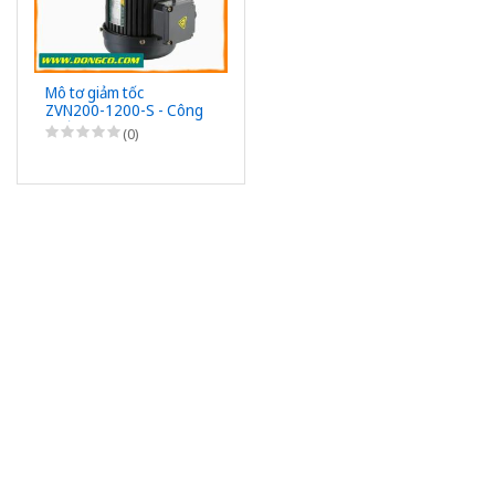
Mô tơ giảm tốc
ZVN200-1200-S - Công
suất 200W (1/4HP) -
(0)
1/1200 - Chân đế -
3Pha 220/380VAC