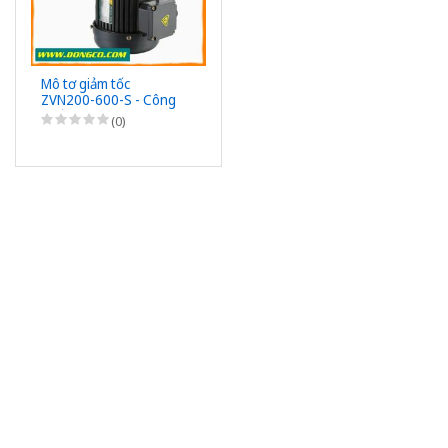
Mô tơ giảm tốc
ZVN200-600-S - Công
suất 200W (1/4HP) -
(0)
1/600 - Chân đế - 3Pha
220/380VAC