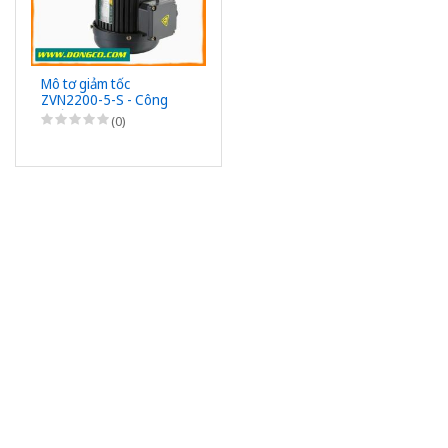
Mô tơ giảm tốc
ZVN2200-5-S - Công
suất 2200W (3HP) - 1/5
(0)
- Chân đế - 3Pha
220/380VAC