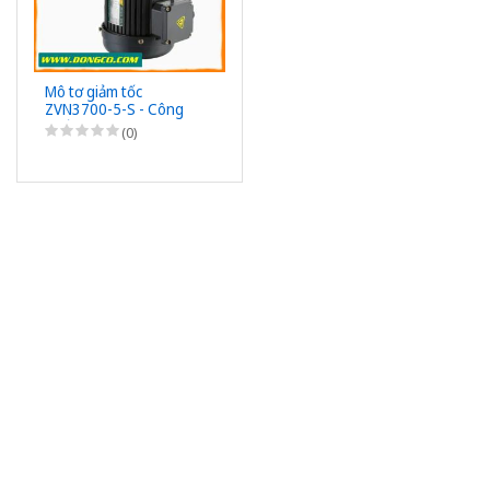
Mô tơ giảm tốc
ZVN3700-5-S - Công
suất 3700W (5HP) - 1/5
(0)
- Chân đế - 3Pha
220/380VAC