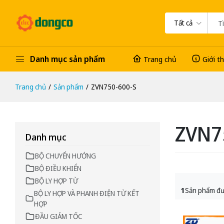
Tất cả
Danh mục sản phẩm
Trang chủ
Giới t
Trang chủ
Sản phẩm
ZVN750-600-S
ZVN7
Danh mục
BỘ CHUYỂN HƯỚNG
BỘ ĐIỀU KHIỂN
BỘ LY HỢP TỪ
1
Sản phẩm đư
BỘ LY HỢP VÀ PHANH ĐIỆN TỪ KẾT
HỢP
ĐẦU GIẢM TỐC