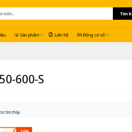
Tìm k
hiệu
Sản phẩm
Liên hệ
Động cơ số
50-600-S
ợc tìm thấy
-16%