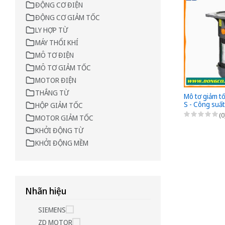
ĐỘNG CƠ ĐIỆN
ĐỘNG CƠ GIẢM TỐC
LY HỢP TỪ
MÁY THỔI KHÍ
MÔ TƠ ĐIỆN
MÔ TƠ GIẢM TỐC
MOTOR ĐIỆN
THẮNG TỪ
Mô tơ giảm t
S - Công suấ
HỘP GIẢM TỐC
1/600 - Chân
(0
MOTOR GIẢM TỐC
220/380VAC
KHỞI ĐỘNG TỪ
KHỞI ĐỘNG MỀM
Nhãn hiệu
SIEMENS
ZD MOTOR