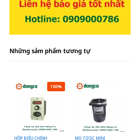
Những sảm phẩm tương tự
100%
HỘP ĐIỀU CHỈNH
MÔ TƠ DC MINI
M