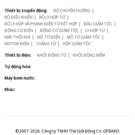
Thiết bị truyển động:
BỘ CHUYỂN HƯỚNG
BỘ ĐIỀU KHIỂN
BỘ LY HỢP TỪ
BỘ LY HỢP VÀ PHANH ĐIỆN TỪ KẾT HỢP
ĐẦU GIẢM TỐC
ĐỘNG CƠ ĐIỆN
ĐỘNG CƠ GIẢM TỐC
LY HỢP TỪ
MÁY THỔI KHÍ
MÔ TƠ ĐIỆN
MÔ TƠ GIẢM TỐC
MOTOR ĐIỆN
THẮNG TỪ
HỘP GIẢM TỐC
Thiết bị điện:
KHỞI ĐỘNG TỪ
KHỞI ĐỘNG MỀM
Tự động hóa:
Máy bơm nước:
Khác:
©2007-2026. Công ty TNHH Thế Giới Động Cơ. GPĐKKD: