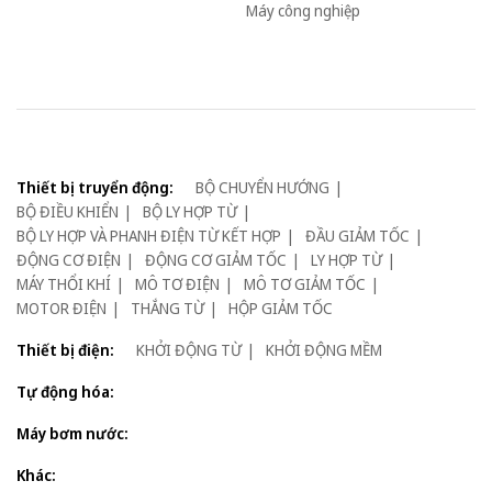
Máy công nghiệp
Thiết bị truyển động:
BỘ CHUYỂN HƯỚNG
BỘ ĐIỀU KHIỂN
BỘ LY HỢP TỪ
BỘ LY HỢP VÀ PHANH ĐIỆN TỪ KẾT HỢP
ĐẦU GIẢM TỐC
ĐỘNG CƠ ĐIỆN
ĐỘNG CƠ GIẢM TỐC
LY HỢP TỪ
MÁY THỔI KHÍ
MÔ TƠ ĐIỆN
MÔ TƠ GIẢM TỐC
MOTOR ĐIỆN
THẮNG TỪ
HỘP GIẢM TỐC
Thiết bị điện:
KHỞI ĐỘNG TỪ
KHỞI ĐỘNG MỀM
Tự động hóa:
Máy bơm nước:
Khác: