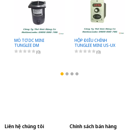
MÔ TƠ DC MINI
HỘP ĐIỀU CHỈNH
Đ
TUNGLEE DM
TUNGLEE MINI US-UX
T
M
(0)
(0)
1
Liên hệ chúng tôi
Chính sách bán hàng