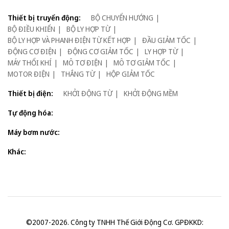
Thiết bị truyển động:
BỘ CHUYỂN HƯỚNG
BỘ ĐIỀU KHIỂN
BỘ LY HỢP TỪ
BỘ LY HỢP VÀ PHANH ĐIỆN TỪ KẾT HỢP
ĐẦU GIẢM TỐC
ĐỘNG CƠ ĐIỆN
ĐỘNG CƠ GIẢM TỐC
LY HỢP TỪ
MÁY THỔI KHÍ
MÔ TƠ ĐIỆN
MÔ TƠ GIẢM TỐC
MOTOR ĐIỆN
THẮNG TỪ
HỘP GIẢM TỐC
Thiết bị điện:
KHỞI ĐỘNG TỪ
KHỞI ĐỘNG MỀM
Tự động hóa:
Máy bơm nước:
Khác:
©2007-2026. Công ty TNHH Thế Giới Động Cơ. GPĐKKD: