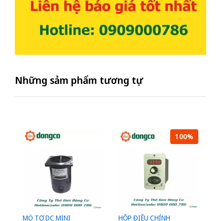
Những sảm phẩm tương tự
100%
MÔ TƠ DC MINI
HỘP ĐIỀU CHỈNH
Đ